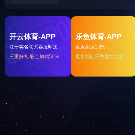
加入我们
招贤纳士 >
产
人才培养 >
产
多彩社区 >
联