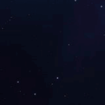
加入我们
招贤纳士 >
产
人才培养 >
产
多彩社区 >
联