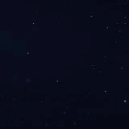
扬农
版官网
微信公众号