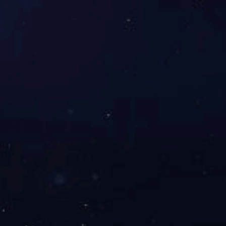
商务合作
关注
品检索 >
品手册 >
系我们 >
手机