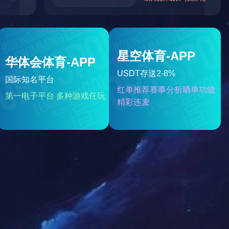
2年
辽宁优创植物保护有限公司成立
贯彻新发展理念
9年
收购农研公司、中化作物，形成可持
3年
江苏优嘉植物保护有限公司成立