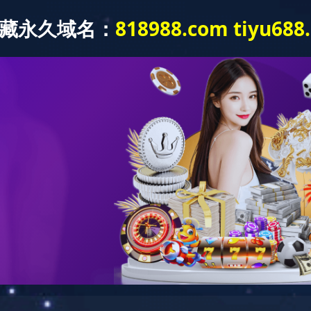
米兰体育app官网入口-米兰（中国）