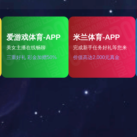
大海时代
202
全面
2013
201
扬帆黄海
201