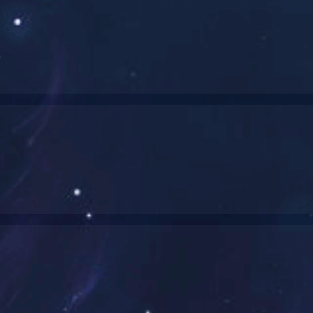
GLORIOUS 
2022
开辟