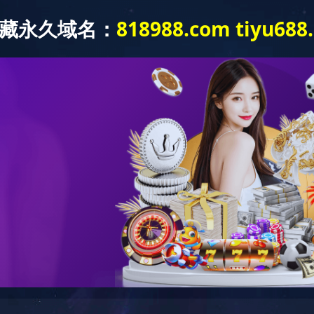
米兰体育app官网入口-米兰（中国）